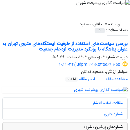
نویسنده =
ندافان، مسعود
تعداد مقالات:
1
بررسی سیاست‌های استفاده از ظرفیت ایستگاه‌های متروی تهران به
عنوان پناهگاه با رویکرد مدیریت ازدحام جمعیت
دوره 2، شماره 4، زمستان 1404، صفحه
491-509
10.22034/judpm.2025.535569.1055
سولماز ارژنگی، مسعود ندافان
مشاهده مقاله
اصل مقاله
1.62 M
مقالات آماده انتشار
شماره جاری
شماره‌های پیشین نشریه