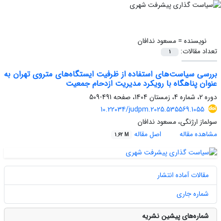
نویسنده =
مسعود ندافان
تعداد مقالات:
1
بررسی سیاست‌های استفاده از ظرفیت ایستگاه‌های متروی تهران به
عنوان پناهگاه با رویکرد مدیریت ازدحام جمعیت
دوره 2، شماره 4، زمستان 1404، صفحه
491-509
10.22034/judpm.2025.535569.1055
سولماز ارژنگی، مسعود ندافان
مشاهده مقاله
اصل مقاله
1.62 M
مقالات آماده انتشار
شماره جاری
شماره‌های پیشین نشریه