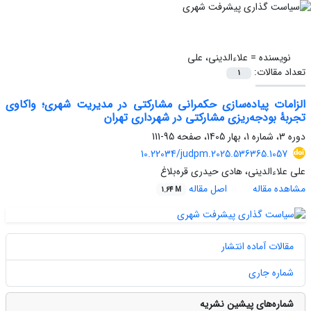
نویسنده =
علاءالدینی، علی
تعداد مقالات:
1
الزامات پیاده‌سازی حکمرانی مشارکتی در مدیریت شهری؛ واکاوی
تجربۀ بودجه‌ریزی مشارکتی در شهرداری تهران
دوره 3، شماره 1، بهار 1405، صفحه
95-111
10.22034/judpm.2025.536365.1057
علی علاءالدینی، هادی حیدری قره‌بلاغ
مشاهده مقاله
اصل مقاله
1.64 M
مقالات آماده انتشار
شماره جاری
شماره‌های پیشین نشریه