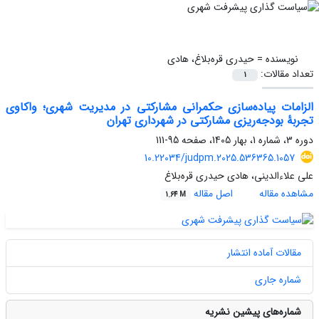
نویسنده =
حیدری قره‌بلاغ، هادی
تعداد مقالات:
1
الزامات پیاده‌سازی حکمرانی مشارکتی در مدیریت شهری؛ واکاوی
تجربۀ بودجه‌ریزی مشارکتی در شهرداری تهران
دوره 3، شماره 1، بهار 1405، صفحه
95-111
10.22034/judpm.2025.536365.1057
علی علاءالدینی، هادی حیدری قره‌بلاغ
مشاهده مقاله
اصل مقاله
1.64 M
مقالات آماده انتشار
شماره جاری
شماره‌های پیشین نشریه