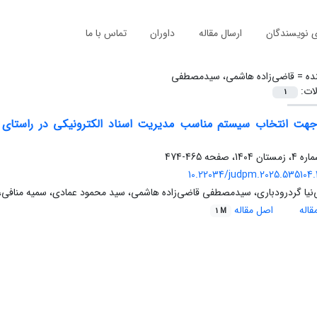
ی نویسندگان
ارسال مقاله
داوران
تماس با ما
ده =
قاضی‌زاده هاشمی، سیدمصطفی
لات:
1
جهت انتخاب سیستم مناسب مدیریت اسناد الکترونیکی در راستای ا
465-474
10.22034/judpm.2025.535104.
نیا گردرودباری، سیدمصطفی قاضی‌زاده هاشمی، سید محمود عمادی، سمیه منافی، نگ
اله
اصل مقاله
1 M