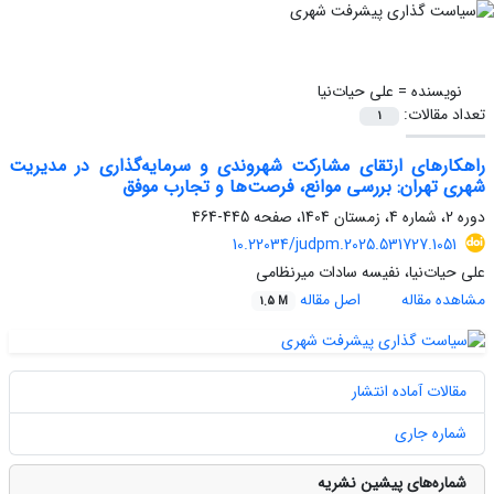
نویسنده =
علی حیات‌نیا‌
تعداد مقالات:
1
راهکارهای ارتقای مشارکت شهروندی و سرمایه‌گذاری در مدیریت
شهری تهران: بررسی موانع، فرصت‌ها و تجارب موفق
دوره 2، شماره 4، زمستان 1404، صفحه
445-464
10.22034/judpm.2025.531727.1051
علی حیات‌نیا‌، نفیسه سادات میرنظامی
مشاهده مقاله
اصل مقاله
1.5 M
مقالات آماده انتشار
شماره جاری
شماره‌های پیشین نشریه