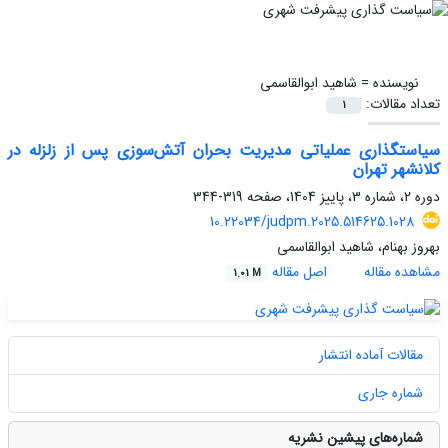
نویسنده =
شاهید ابوالقاسمی
تعداد مقالات:
1
سیاستگذاری عملیاتی مدیریت بحران آتش‌سوزی‌ پس از زلزله در
کلانشهر تهران
دوره 2، شماره 3، پاییز 1404، صفحه
319-344
10.22034/judpm.2025.514625.1028
بهروز بهنام، شاهید ابوالقاسمی
مشاهده مقاله
اصل مقاله
1.01 M
مقالات آماده انتشار
شماره جاری
شماره‌های پیشین نشریه