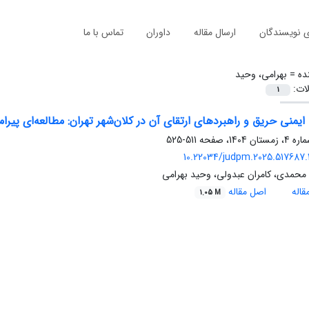
ی نویسندگان
ارسال مقاله
داوران
تماس با ما
ده =
بهرامی، وحید
لات:
1
یمنی حریق و راهبردهای ارتقای آن در کلان‌شهر تهران: مطالعه‌ای پی
511-525
10.22034/judpm.2025.517687.
 محمدی، کامران عبدولی، وحید بهرامی
اله
اصل مقاله
1.05 M