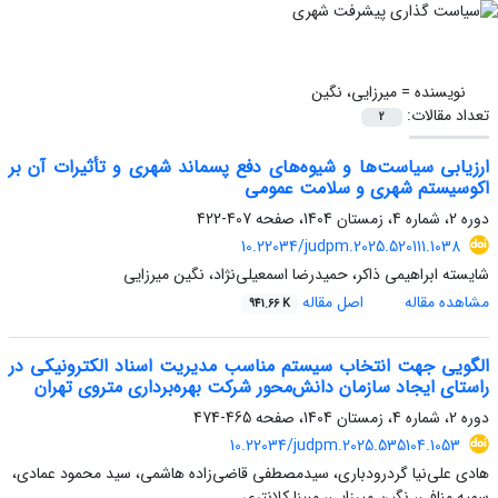
نویسنده =
میرزایی، نگین
تعداد مقالات:
2
ارزیابی سیاست‌ها و شیوه‌های دفع پسماند شهری و تأثیرات آن بر
اکوسیستم شهری و سلامت عمومی
دوره 2، شماره 4، زمستان 1404، صفحه
407-422
10.22034/judpm.2025.520111.1038
شایسته ابراهیمی ذاکر، حمیدرضا اسمعیلی‌نژاد، نگین میرزایی
مشاهده مقاله
اصل مقاله
941.66 K
الگویی جهت انتخاب سیستم مناسب مدیریت اسناد الکترونیکی در
راستای ایجاد سازمان دانش‌محور شرکت بهره‌برداری متروی تهران
دوره 2، شماره 4، زمستان 1404، صفحه
465-474
10.22034/judpm.2025.535104.1053
هادی علی‌نیا گردرودباری، سیدمصطفی قاضی‌زاده هاشمی، سید محمود عمادی،
سمیه منافی، نگین میرزایی، مبینا کلانتری