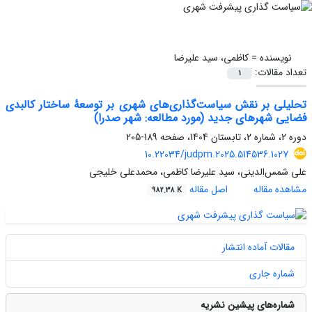
نویسنده =
کاظمی، سید علیرضا
تعداد مقالات:
1
تحلیلی بر نقش سیاست‌گذاری‌های شهری بر توسعۀ ساختار کالبدی
فضایی شهرهای جدید (مورد مطالعه: شهر صدرا)
دوره 2، شماره 2، تابستان 1404، صفحه
189-205
10.22034/judpm.2025.514536.1027
علی شمس‌‌الدینی، سید علیرضا کاظمی، محمدعلی خلیجی
مشاهده مقاله
اصل مقاله
982.38 K
مقالات آماده انتشار
شماره جاری
شماره‌های پیشین نشریه