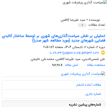
نویسنده =
سید علیرضا کاظمی
تعداد مقالات:
1
تحلیلی بر نقش سیاست‌گذاری‌های شهری بر توسعۀ ساختار کالبدی
فضایی شهرهای جدید (مورد مطالعه: شهر صدرا)
دوره 2، شماره 2، تابستان 1404، صفحه
189-205
10.22034/judpm.2025.514536.1027
علی شمس‌‌الدینی، سید علیرضا کاظمی، محمدعلی خلیجی
مشاهده مقاله
اصل مقاله
982.38 K
مقالات آماده انتشار
شماره جاری
شماره‌های پیشین نشریه