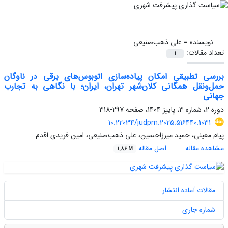
نویسنده =
علی ذهب‌صنیعی
تعداد مقالات:
1
بررسی تطبیقی امکان پیاده‌سازی اتوبوس‌های برقی در ناوگان
حمل‌ونقل همگانی کلان‌شهر تهران، ایران؛ با نگاهی به تجارب
جهانی
دوره 2، شماره 3، پاییز 1404، صفحه
297-318
10.22034/judpm.2025.516440.1031
پیام معینی، حمید میرزاحسین، علی ذهب‌صنیعی، امین فریدی اقدم
مشاهده مقاله
اصل مقاله
1.86 M
مقالات آماده انتشار
شماره جاری