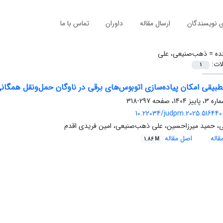
ی نویسندگان
ارسال مقاله
داوران
تماس با ما
ده =
ذهب‌صنیعی، علی
لات:
1
بیقی امکان پیاده‌سازی اتوبوس‌های برقی در ناوگان حمل‌ونقل همگانی 
297-318
10.22034/judpm.2025.516440.
نی، حمید میرزاحسین، علی ذهب‌صنیعی، امین فریدی اقدم
اله
اصل مقاله
1.86 M