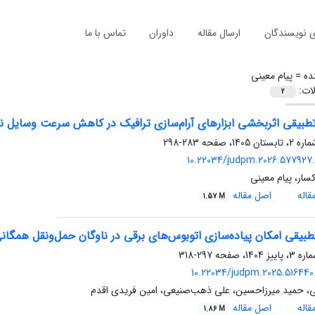
ی نویسندگان
ارسال مقاله
داوران
تماس با ما
ده =
پیام معینی
لات:
2
تطبیقی اثربخشی ابزارهای آرام‌سازی ترافیک در کاهش سرعت وسایل نقل
283-298
10.22034/judpm.2026.577927.
ار، پیام معینی
اله
اصل مقاله
1.57 M
بیقی امکان پیاده‌سازی اتوبوس‌های برقی در ناوگان حمل‌ونقل همگانی 
297-318
10.22034/judpm.2025.516440.
نی، حمید میرزاحسین، علی ذهب‌صنیعی، امین فریدی اقدم
اله
اصل مقاله
1.86 M