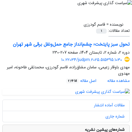
نویسنده =
قاسم گودرزی
تعداد مقالات:
1
تحول سبز پایتخت؛ چشم‌انداز جامع حمل‌ونقل برقی شهر تهران
دوره 2، شماره 2، تابستان 1404، صفحه
207-230
10.22034/judpm.2025.515395.1030
مهدی باوقار زعیمی، سامان مشاق‌زاده، قاسم گودرزی، محمدتقی طاحونه، امیر
مهدوی
مشاهده مقاله
اصل مقاله
2.24 M
مقالات آماده انتشار
شماره جاری
شماره‌های پیشین نشریه