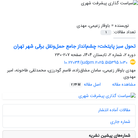
نویسنده =
باوقار زعیمی، مهدی
تعداد مقالات:
1
تحول سبز پایتخت؛ چشم‌انداز جامع حمل‌ونقل برقی شهر تهران
دوره 2، شماره 2، تابستان 1404، صفحه
207-230
10.22034/judpm.2025.515395.1030
مهدی باوقار زعیمی، سامان مشاق‌زاده، قاسم گودرزی، محمدتقی طاحونه، امیر
مهدوی
مشاهده مقاله
اصل مقاله
2.24 M
مقالات آماده انتشار
شماره جاری
شماره‌های پیشین نشریه