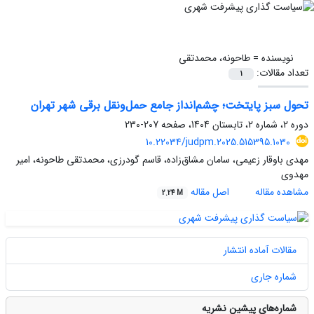
نویسنده =
طاحونه، محمدتقی
تعداد مقالات:
1
تحول سبز پایتخت؛ چشم‌انداز جامع حمل‌ونقل برقی شهر تهران
دوره 2، شماره 2، تابستان 1404، صفحه
207-230
10.22034/judpm.2025.515395.1030
مهدی باوقار زعیمی، سامان مشاق‌زاده، قاسم گودرزی، محمدتقی طاحونه، امیر
مهدوی
مشاهده مقاله
اصل مقاله
2.24 M
مقالات آماده انتشار
شماره جاری
شماره‌های پیشین نشریه