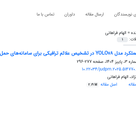
ی نویسندگان
ارسال مقاله
داوران
تماس با ما
ده =
الهام فراهانی
لات:
1
 علائم ترافیکی برای سامانه‌های حمل‌ونقل هوشمند
277-296
10.22034/judpm.2025.514770.
ژاد، الهام فراهانی
اله
اصل مقاله
2.19 M