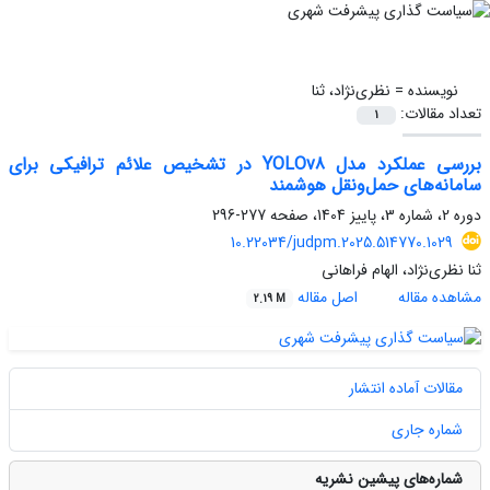
نویسنده =
نظری‌نژاد، ثنا
تعداد مقالات:
1
بررسی عملکرد مدل YOLOv8 در تشخیص علائم ترافیکی برای
سامانه‌های حمل‌ونقل هوشمند
دوره 2، شماره 3، پاییز 1404، صفحه
277-296
10.22034/judpm.2025.514770.1029
ثنا نظری‌نژاد، الهام فراهانی
مشاهده مقاله
اصل مقاله
2.19 M
مقالات آماده انتشار
شماره جاری
شماره‌های پیشین نشریه