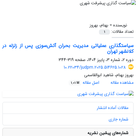
نویسنده =
بهنام، بهروز
تعداد مقالات:
1
سیاستگذاری عملیاتی مدیریت بحران آتش‌سوزی‌ پس از زلزله در
کلانشهر تهران
دوره 2، شماره 3، پاییز 1404، صفحه
319-344
10.22034/judpm.2025.514625.1028
بهروز بهنام، شاهید ابوالقاسمی
مشاهده مقاله
اصل مقاله
1.01 M
مقالات آماده انتشار
شماره جاری
شماره‌های پیشین نشریه