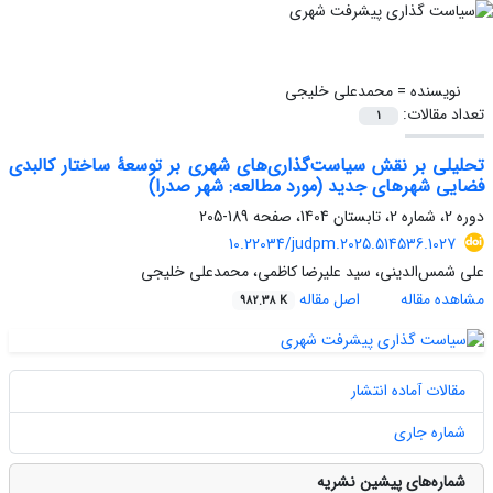
نویسنده =
محمدعلی خلیجی
تعداد مقالات:
1
تحلیلی بر نقش سیاست‌گذاری‌های شهری بر توسعۀ ساختار کالبدی
فضایی شهرهای جدید (مورد مطالعه: شهر صدرا)
دوره 2، شماره 2، تابستان 1404، صفحه
189-205
10.22034/judpm.2025.514536.1027
علی شمس‌‌الدینی، سید علیرضا کاظمی، محمدعلی خلیجی
مشاهده مقاله
اصل مقاله
982.38 K
مقالات آماده انتشار
شماره جاری
شماره‌های پیشین نشریه