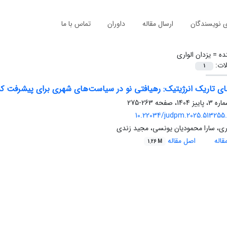
ی نویسندگان
ارسال مقاله
داوران
تماس با ما
ده =
یزدان الواری
لات:
1
های تاریک انرژیتیک: رهیافتی نو در سیاست‌های شهری برای پیشرفت ک
263-275
10.22034/judpm.2025.513255.
اری، سارا محمودیان یونسی، مجید زندی
اله
اصل مقاله
1.26 M