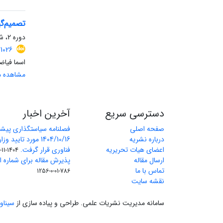
تصمیم‌گی
دوره 2، شماره 2، تابستان 1404، صفحه
1026
اسما فیاض
مشاهده مق
دسترسی سریع
آخرین اخبار
صفحه اصلی
فصلنامه سیاستگذاری پیش
درباره نشریه
1404/10/16 مورد تای
اعضای هیات تحریریه
فناوری قرار گرفت.
1404-11-11
ارسال مقاله
پذیرش مقاله برای شماره اول 
تماس با ما
786-01-0-1256
نقشه سایت
سامانه مدیریت نشریات علمی.
طراحی و پیاده سازی از
سیناو