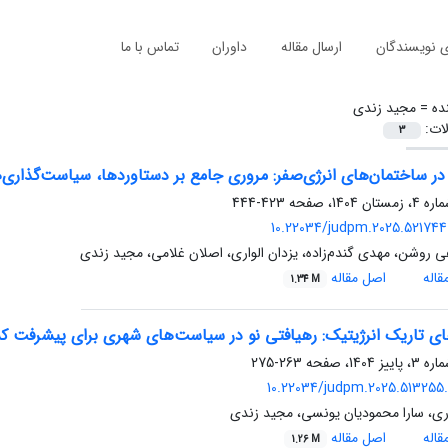
ی نویسندگان
ارسال مقاله
داوران
تماس با ما
ده =
مجید زندی
لات:
3
 در ساختمان‌های انرژی‌صفر: مروری جامع بر دستاوردها، سیاست‌گذاری‌
423-444
10.22034/judpm.2025.521744.
 روشن، مهدی گندم‌زاده، یزدان الواری، اصلان غلامی، مجید زندی
اله
اصل مقاله
1.34 M
های تاریک انرژیتیک: رهیافتی نو در سیاست‌های شهری برای پیشرفت ک
263-275
10.22034/judpm.2025.513255.
اری، سارا محمودیان یونسی، مجید زندی
اله
اصل مقاله
1.26 M