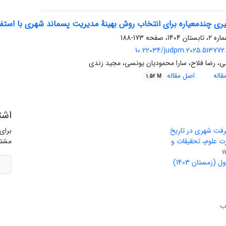
ری چندمعیاره برای انتخاب روش بهینۀ مدیریت پسماند شهری با استفاد
173-188
10.22034/judpm.2025.513772.
ی، رضا فلاح، سارا محمودیان یونسی، مجید زندی
اله
اصل مقاله
1.52 M
اشت
رفت شهری در تاریخ
برای
ید وزارت علوم، تحقیقات و
مشتر
(زمستان 1403)
ب