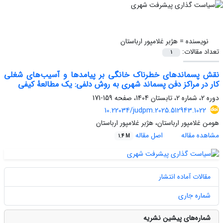
نویسنده =
هژبر غلامپور ارباستان
تعداد مقالات:
1
نقش پسماندهای خطرناک خانگی بر پیامدها و آسیب‌های شغلی
کار در مراکز دفن پسماند شهری به روش دلفی: یک مطالعۀ کیفی
دوره 2، شماره 2، تابستان 1404، صفحه
159-171
10.22034/judpm.2025.512943.1022
هومن غلامپور ارباستان، هژبر غلامپور ارباستان
مشاهده مقاله
اصل مقاله
1.4 M
مقالات آماده انتشار
شماره جاری
شماره‌های پیشین نشریه