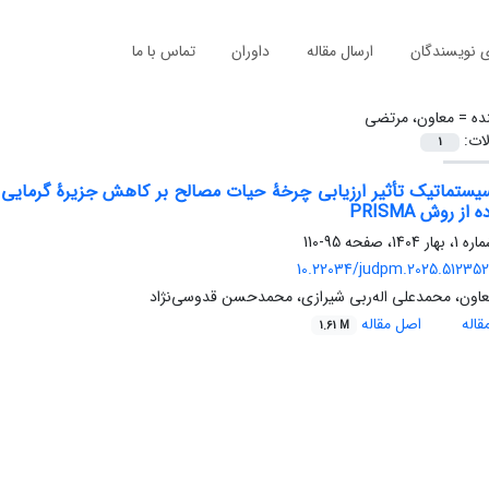
ی نویسندگان
ارسال مقاله
داوران
تماس با ما
ده =
معاون، مرتضی
لات:
1
یستماتیک تأثیر ارزیابی چرخۀ حیات مصالح بر کاهش جزیرۀ گرمایی 
از روش PRISMA
95-110
10.22034/judpm.2025.512352.
اون، محمدعلی اله‌ربی شیرازی، محمدحسن قدوسی‌نژاد
اله
اصل مقاله
1.61 M