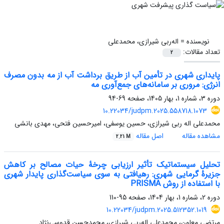
نویسنده =
اله‌ربی شیرازی، محمدعلی
تعداد مقالات:
2
پایداری شهری در تأمین آب از طریق برداشت آب از مه بدون مصرف
انرژی: مروری بر سامانه‌های جمع‌آوری مه
دوره 3، شماره 1، بهار 1405، صفحه
69-94
10.22034/judpm.2025.558718.1073
محمدعلی اله ربی شیرازی، حسین یوسفی، امیرحسین فتحی، مهدی بانشی
مشاهده مقاله
اصل مقاله
2.21 M
تحلیل سیستماتیک تأثیر ارزیابی چرخۀ حیات مصالح بر کاهش
جزیرۀ گرمایی شهری: رهیافتی به سوی سیاست‌گذاری پایدار شهری
با استفاده از روش PRISMA
دوره 2، شماره 1، بهار 1404، صفحه
95-110
10.22034/judpm.2025.512352.1019
مرتضی معاون، محمدعلی اله‌ربی شیرازی، محمدحسن قدوسی‌نژاد