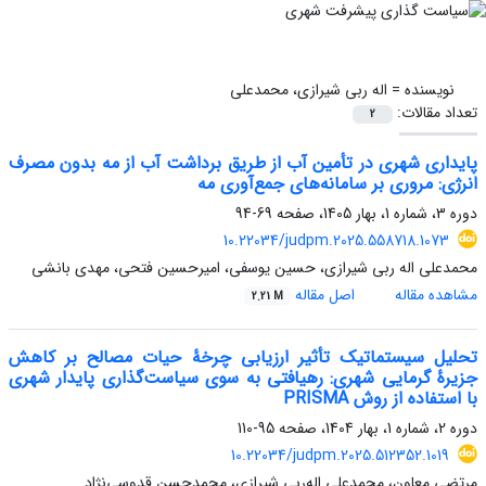
نویسنده =
اله ربی شیرازی، محمدعلی
تعداد مقالات:
2
پایداری شهری در تأمین آب از طریق برداشت آب از مه بدون مصرف
انرژی: مروری بر سامانه‌های جمع‌آوری مه
دوره 3، شماره 1، بهار 1405، صفحه
69-94
10.22034/judpm.2025.558718.1073
محمدعلی اله ربی شیرازی، حسین یوسفی، امیرحسین فتحی، مهدی بانشی
مشاهده مقاله
اصل مقاله
2.21 M
تحلیل سیستماتیک تأثیر ارزیابی چرخۀ حیات مصالح بر کاهش
جزیرۀ گرمایی شهری: رهیافتی به سوی سیاست‌گذاری پایدار شهری
با استفاده از روش PRISMA
دوره 2، شماره 1، بهار 1404، صفحه
95-110
10.22034/judpm.2025.512352.1019
مرتضی معاون، محمدعلی اله‌ربی شیرازی، محمدحسن قدوسی‌نژاد