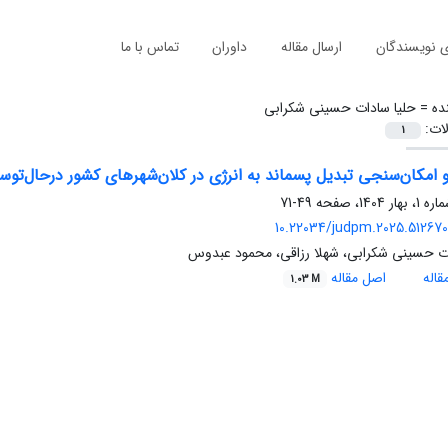
ی نویسندگان
ارسال مقاله
داوران
تماس با ما
ده =
حلیا سادات حسینی شکرابی
لات:
1
و امکان‌سنجی تبدیل پسماند به انرژی در کلان‌شهرهای کشور درحال‌توسع
49-71
10.22034/judpm.2025.512670.
ات حسینی شکرابی، شهلا رزاقی، محمود عبدوس
اله
اصل مقاله
1.03 M