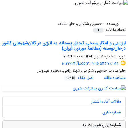
نویسنده =
حسینی شکرابی، حلیا سادات
تعداد مقالات:
1
ارزیابی و امکان‌سنجی تبدیل پسماند به انرژی در کلان‌شهرهای کشور
درحال‌توسعه (مطالعۀ موردی: ایران)
دوره 2، شماره 1، بهار 1404، صفحه
49-71
10.22034/judpm.2025.512670.1021
حلیا سادات حسینی شکرابی، شهلا رزاقی، محمود عبدوس
مشاهده مقاله
اصل مقاله
1.03 M
مقالات آماده انتشار
شماره جاری
شماره‌های پیشین نشریه