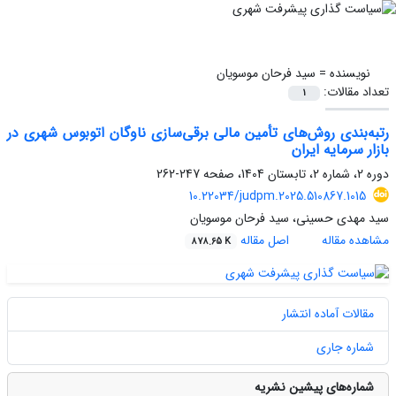
نویسنده =
سید فرحان موسویان
تعداد مقالات:
1
رتبه‌بندی روش‌های تأمین مالی برقی‌سازی ناوگان اتوبوس شهری در
بازار سرمایه ایران
دوره 2، شماره 2، تابستان 1404، صفحه
247-262
10.22034/judpm.2025.510867.1015
سید مهدی حسینی، سید فرحان موسویان
مشاهده مقاله
اصل مقاله
878.65 K
مقالات آماده انتشار
شماره جاری
شماره‌های پیشین نشریه