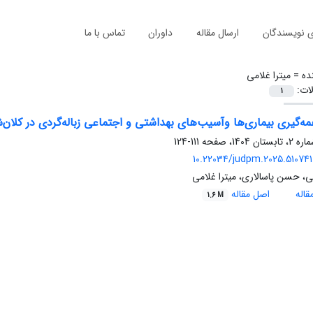
ی نویسندگان
ارسال مقاله
داوران
تماس با ما
ده =
میترا غلامی
لات:
1
ه‌گیری بیماری‌ها وآسیب‌های بهداشتی و اجتماعی زباله‌گردی در کلان‌
111-124
10.22034/judpm.2025.510741.
ی، حسن پاسالاری، میترا غلامی
اله
اصل مقاله
1.6 M