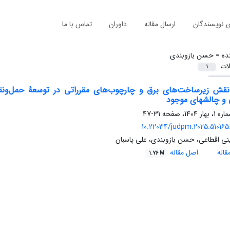
ی نویسندگان
ارسال مقاله
داوران
تماس با ما
ده =
حسن بازوبندی
لات:
1
 نقش زیرساخت‌های برق و چارچوب‌های مقرراتی در توسعۀ حمل‌ونق
و چالشهای موجود
31-47
10.22034/judpm.2025.510165.
ی اقطاعی، حسن بازوبندی، علی پاسبان
اله
اصل مقاله
1.76 M