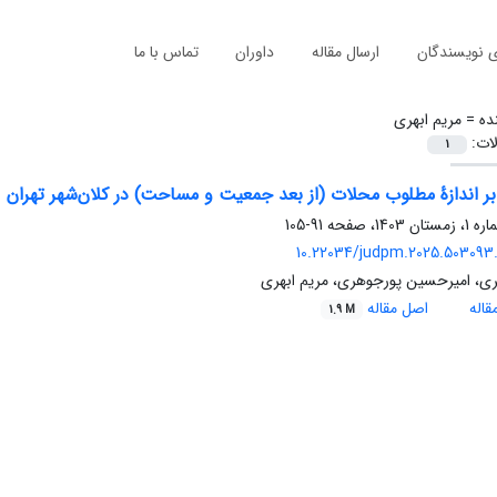
ی نویسندگان
ارسال مقاله
داوران
تماس با ما
ده =
مریم ابهری
لات:
1
ر اندازۀ مطلوب محلات (از بعد جمعیت و مساحت) در کلان‌شهر تهران
91-105
10.22034/judpm.2025.503093.
بری، امیرحسین پورجوهری، مریم ابهری
اله
اصل مقاله
1.9 M