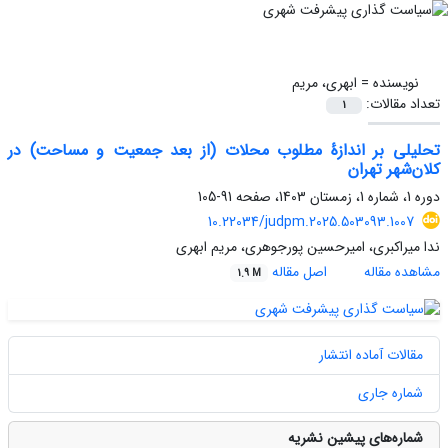
نویسنده =
ابهری، مریم
تعداد مقالات:
1
تحلیلی بر اندازۀ مطلوب محلات (از بعد جمعیت و مساحت) در
کلان‌شهر تهران
دوره 1، شماره 1، زمستان 1403، صفحه
91-105
10.22034/judpm.2025.503093.1007
ندا میراکبری، امیرحسین پورجوهری، مریم ابهری
مشاهده مقاله
اصل مقاله
1.9 M
مقالات آماده انتشار
شماره جاری
شماره‌های پیشین نشریه