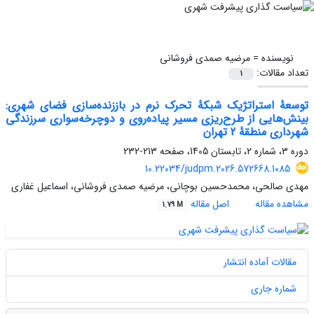
نویسنده =
مرضیه صمدی فروشانی
تعداد مقالات:
1
توسعۀ استراتژیک شبکۀ تحرک نرم در باززنده‌سازی فضای شهری:
بینش‌هایی از طرح‌ریزی مسیر پیاده‌روی و دوچرخه‌سواری سرزندگی
شهرداری منطقۀ 2 تهران
دوره 3، شماره 2، تابستان 1405، صفحه
213-232
10.22034/judpm.2026.572668.1085
مهدی صالحی، محمدحسین بوچانی، مرضیه صمدی فروشانی، اسماعیل غفاری
مشاهده مقاله
اصل مقاله
1.79 M
مقالات آماده انتشار
شماره جاری