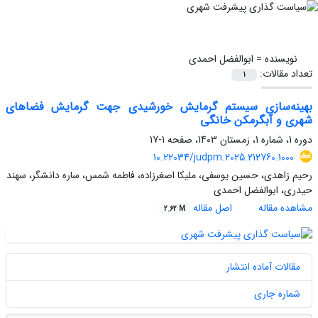
نویسنده =
ابوالفضل احمدی
تعداد مقالات:
1
بهینه‌سازی سیستم گرمایش خورشیدی جهت گرمایش فضاهای
شهری و آبگرمکن خانگی
دوره 1، شماره 1، زمستان 1403، صفحه
1-17
10.22034/judpm.2025.212760.1000
رحیم زاهدی، حسین یوسفی، ملیکا اصغرزاده، فاطمه شمس، ساره دانشگر، سهند
حیدری، ابوالفضل احمدی
مشاهده مقاله
اصل مقاله
2.62 M
مقالات آماده انتشار
شماره جاری