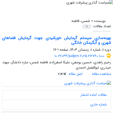
نویسنده =
شمس، فاطمه
تعداد مقالات:
1
بهینه‌سازی سیستم گرمایش خورشیدی جهت گرمایش فضاهای
شهری و آبگرمکن خانگی
دوره 1، شماره 1، زمستان 1403، صفحه
1-17
10.22034/judpm.2025.212760.1000
رحیم زاهدی، حسین یوسفی، ملیکا اصغرزاده، فاطمه شمس، ساره دانشگر، سهند
حیدری، ابوالفضل احمدی
مشاهده مقاله
اصل مقاله
2.62 M
مقالات آماده انتشار
شماره جاری