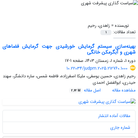
نویسنده =
زاهدی، رحیم
تعداد مقالات:
1
بهینه‌سازی سیستم گرمایش خورشیدی جهت گرمایش فضاهای
شهری و آبگرمکن خانگی
دوره 1، شماره 1، زمستان 1403، صفحه
1-17
10.22034/judpm.2025.212760.1000
رحیم زاهدی، حسین یوسفی، ملیکا اصغرزاده، فاطمه شمس، ساره دانشگر، سهند
حیدری، ابوالفضل احمدی
مشاهده مقاله
اصل مقاله
2.62 M
مقالات آماده انتشار
شماره جاری